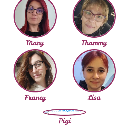
Mary
Thammy
Francy
Lisa
Pigi