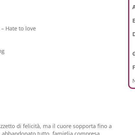
E
– Hate to love
D
ng
N
zetto di felicità, ma il cuore sopporta fino a
o abbandonato tutto, famiglia compresa,