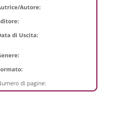
Autrice/Autore:
ditore:
ata di Uscita:
Genere:
Formato:
umero di pagine: