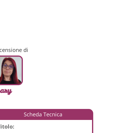
censione di
ary
Scheda Tecnica
itolo: