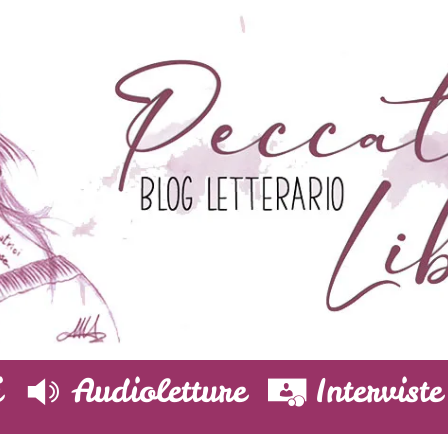
i
Audioletture
Interviste