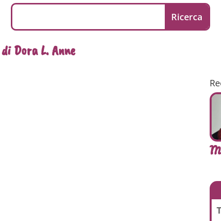
 di Dora L. Anne
Re
M
T