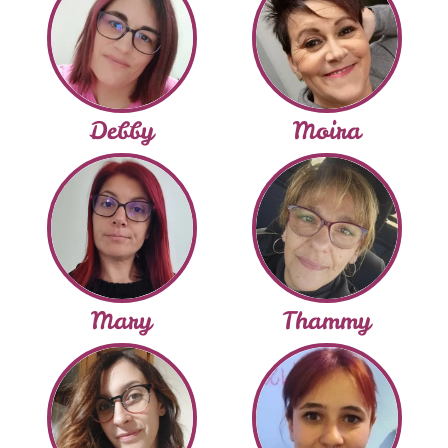
Debby
Moira
Mary
Thammy