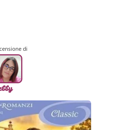
censione di
ebby