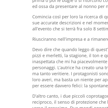
prima o poi le bugie ti si ritorcono 
ed ossa da presentare al nonno per 
Comincia così per loro la ricerca di 
sue accurate descrizioni e nel moment
all’evento che si terrà fra solo 8 sett
Riusciranno nell’impresa e a rimaner
Devo dire che quando leggo di quest’
pizzi e merletti, la stagione, il ton e 
inaspettata che mi ha piacevolmente c
personaggi. L’autrice ha creato una tr
ma tanto veritiere. I protagonisti son
loro averi, ma basta un niente per ap
per essere davvero felici: la spontane
D’altro canto, i due piccoli coprotago
reciproco, il senso di protezione che