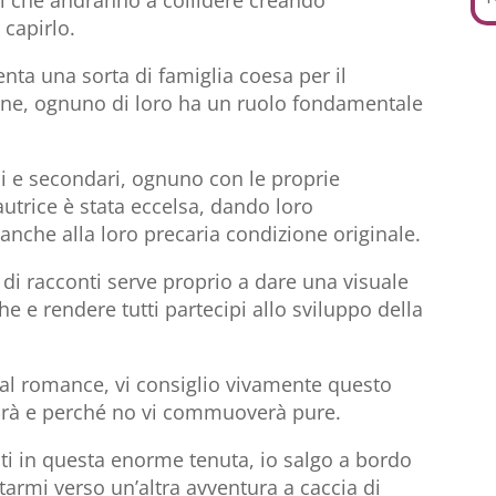
i che andranno a collidere creando
 capirlo.
nta una sorta di famiglia coesa per il
ne, ognuno di loro ha un ruolo fondamentale
li e secondari, ognuno con le proprie
’autrice è stata eccelsa, dando loro
 anche alla loro precaria condizione originale.
 di racconti serve proprio a dare una visuale
e e rendere tutti partecipi allo sviluppo della
cal romance, vi consiglio vivamente questo
rtirà e perché no vi commuoverà pure.
osti in questa enorme tenuta, io salgo a bordo
tarmi verso un’altra avventura a caccia di