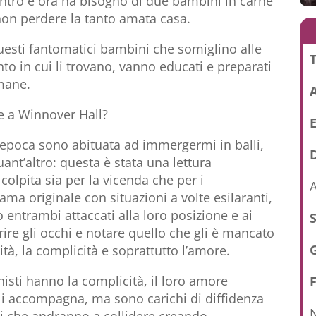
contro e ora ha bisogno di due bambini in carne
non perdere la tanto amata casa.
questi fantomatici bambini che somiglino alle
T
o in cui li trovano, vanno educati e preparati
imane.
e a Winnover Hall?
epoca sono abituata ad immergermi in balli,
D
quant’altro: questa è stata una lettura
olpita sia per la vicenda che per i
A
ama originale con situazioni a volte esilaranti,
o entrambi attaccati alla loro posizione e ai
rire gli occhi e notare quello che gli è mancato
ità, la complicità e soprattutto l’amore.
nisti hanno la complicità, il loro amore
 li accompagna, ma sono carichi di diffidenza
N