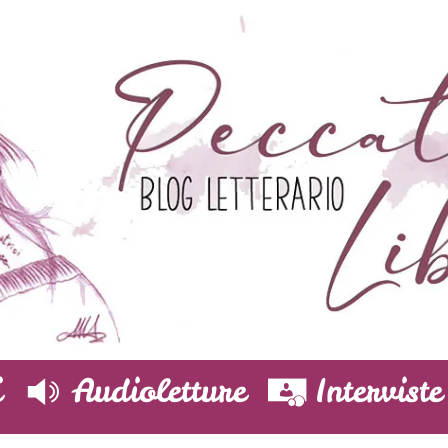
i
Audioletture
Interviste