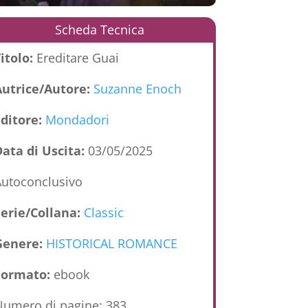
Scheda Tecnica
itolo:
Ereditare Guai
Autrice/Autore:
Suzanne Enoch
Editore:
Mondadori
ata di Uscita:
03/05/2025
utoconclusivo
Serie/Collana:
Classic
Genere:
HISTORICAL ROMANCE
Formato:
ebook
umero di pagine: 383