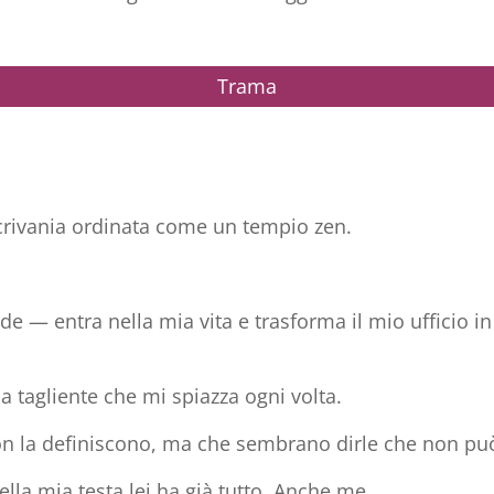
Trama
 scrivania ordinata come un tempio zen.
 — entra nella mia vita e trasforma il mio ufficio in 
ua tagliente che mi spiazza ogni volta.
non la definiscono, ma che sembrano dirle che non può
lla mia testa lei ha già tutto. Anche me.