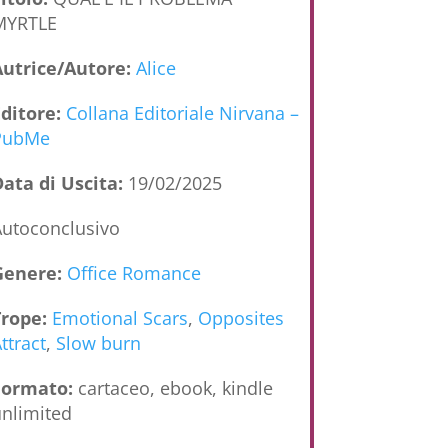
MYRTLE
Autrice/Autore:
Alice
Editore:
Collana Editoriale Nirvana –
PubMe
ata di Uscita:
19/02/2025
utoconclusivo
Genere:
Office Romance
Trope:
Emotional Scars
,
Opposites
ttract
,
Slow burn
Formato:
cartaceo, ebook, kindle
nlimited