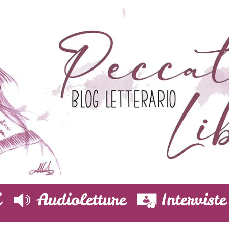
i
Audioletture
Interviste