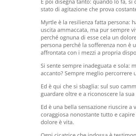
E poi disegna tanto: quando lo fa, si
stato di agitazione che prova costant
Myrtle è la resilienza fatta persona: 
uscita ammaccata, ma pur sempre viva
perché ognuna di esse cela un dolore 
persona perché la sofferenza non è u
affrontata con i mezzi a propria disp
Si sente sempre inadeguata e sola: ma
accanto? Sempre meglio percorrere un
Ed è qui che si sbaglia: sul suo cam
guardare oltre e a riconoscere la sua 
Ed è una bella sensazione riuscire a ve
coraggiosa nonostante tutto e capire c
dolore è vita.
Ogni cicatrice che indossa è testimone