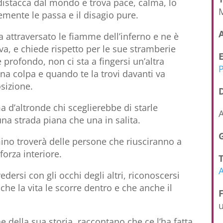
 distacca dal mondo e trova pace, calma, lo
emente le passa e il disagio pure.
ha attraversato le fiamme dell’inferno e ne è
, e chiede rispetto per le sue stramberie
profondo, non ci sta a fingersi un’altra
na colpa e quando te la trovi davanti va
osizione.
D
 d’altronde chi sceglierebbe di starle
A
a strada piana che una in salita.
mino troverà delle persone che riusciranno a
forza interiore.
A
dersi con gli occhi degli altri, riconoscersi
he la vita le scorre dentro e che anche il
u
 della sua storia, raccontano che ce l’ha fatta,