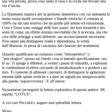
sua vita privata, prova cosa siano il caos e la cecità nel trovare una
via d’uscita.
La Hartmann stupisce per la gestione simmetrica con cui ammanta la
trama senza inutili sovrastrutture o blande retoriche: è centrata al
100% sia dal lato tensivo che da quello più intimo ed emozionale.
Cora e Dean sono ostaggi delle loro paure, dei loro tormenti e dei
sensi di colpa: un effetto domino inevitabile che li avvicina, ma che
crea delle schegge a tratti deleterie, ma inconsciamente necessarie.
Non sanno più distinguere realtà e dipendenza, la verità
dall’illusione, la presa di coscienza dal chiarore dei sentimenti.
Quando qualificano un romanzo come “introspettivo” o
“psicologico” spesso mi chiedo cosa si intenda specificamente: ora
lo so. Ti spinge a riflettere, a vestire i panni di entrambi, a esplorare
le combustioni ricettive cercando di metabolizzarle e a perderti con
loro. Ti consente di allineare i pensieri, di distinguere le agitazioni
mentali dalle spinte erotiche e a dare un significato inequivocabile
alla parola ‘sopravvivenza’. E all’amore.
Sicuramente proseguirò la lettura esplorativa di questa autrice. Mi
aspetta “LOTUS”.
A voi care Peccatrici, auguro una splendida lettura.
Moira