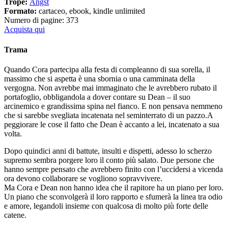
Trope:
Angst
Formato:
cartaceo, ebook, kindle unlimited
Numero di pagine: 373
Acquista qui
Trama
Quando Cora partecipa alla festa di compleanno di sua sorella, il
massimo che si aspetta è una sbornia o una camminata della
vergogna. Non avrebbe mai immaginato che le avrebbero rubato il
portafoglio, obbligandola a dover contare su Dean – il suo
arcinemico e grandissima spina nel fianco. E non pensava nemmeno
che si sarebbe svegliata incatenata nel seminterrato di un pazzo.A
peggiorare le cose il fatto che Dean è accanto a lei, incatenato a sua
volta.
Dopo quindici anni di battute, insulti e dispetti, adesso lo scherzo
supremo sembra porgere loro il conto più salato. Due persone che
hanno sempre pensato che avrebbero finito con l’uccidersi a vicenda
ora devono collaborare se vogliono sopravvivere.
Ma Cora e Dean non hanno idea che il rapitore ha un piano per loro.
Un piano che sconvolgerà il loro rapporto e sfumerà la linea tra odio
e amore, legandoli insieme con qualcosa di molto più forte delle
catene.