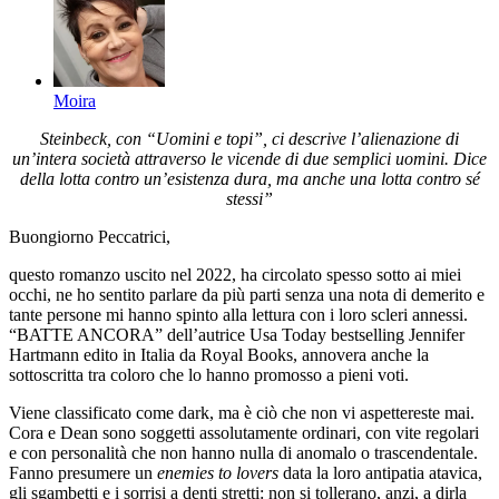
Moira
Steinbeck, con “Uomini e topi”, ci descrive l’alienazione di
un’intera società attraverso le vicende di due semplici uomini. Dice
della lotta contro un’esistenza dura, ma anche una lotta contro sé
stessi”
Buongiorno Peccatrici,
questo romanzo uscito nel 2022, ha circolato spesso sotto ai miei
occhi, ne ho sentito parlare da più parti senza una nota di demerito e
tante persone mi hanno spinto alla lettura con i loro scleri annessi.
“BATTE ANCORA” dell’autrice Usa Today bestselling Jennifer
Hartmann edito in Italia da Royal Books, annovera anche la
sottoscritta tra coloro che lo hanno promosso a pieni voti.
Viene classificato come dark, ma è ciò che non vi aspettereste mai.
Cora e Dean sono soggetti assolutamente ordinari, con vite regolari
e con personalità che non hanno nulla di anomalo o trascendentale.
Fanno presumere un
enemies to lovers
data la loro antipatia atavica,
gli sgambetti e i sorrisi a denti stretti: non si tollerano, anzi, a dirla