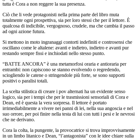
tutta è Cora a non reggere la sua presenza.
Ciò che li vede protagonisti nella prima parte del libro muta
totalmente ogni prospettiva, sia per loro stessi che per il lettore. È
qualcosa di indicibile, vergognoso, crudele, ma che cambia il passo
ad ogni azione futura.
Si mettono in moto ingranaggi contorti indefiniti e controsensi che
oscillano come le altalene: avanti e indietro, indietro e avanti pur
restando sempre fissi e inchiodati nello stesso punto.
“BATTE ANCORA” è una metamorfosi oraria e antioraria per
entrambi: non capiscono se stanno evolvendo o regredendo,
sciogliendo le catene o stringendole più forte, se sono supporti
positivi o paralisi totali.
La scelta stilistica di creare i pov alternati ha un evidente senso
logico, sia per i tempi che per le trasmissioni sensoriali di Cora e
Dean, ed è questa la vera sorpresa. Il lettore è portato
irrimediabilmente a vivere nei panni di lei, nella sua angoscia e nel
suo orrore, per poi finire nella testa di lui con tutti i pesi e le nevrosi
che ne derivano.
Cora la colta, la pungente, la provocatrice si trova improvvisamente
in un limbo litanico e Dean, “l’antagonista” con le idee chiare sulla