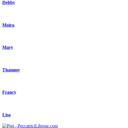
Debby
Moira
Mary
Thammy
Francy
Lisa