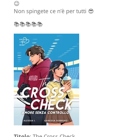
😉
Non spingete ce n’è per tutti 😎
📚📚📚📚📚
Titolo
: The Cross Check