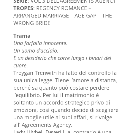
SERIE
: VOL 3 DELL’AGREEMENTS AGENCY
TROPES
: REGENCY ROMANCE –
ARRANGED MARRIAGE – AGE GAP – THE
WRONG BRIDE
Trama
Una farfalla innocente.
Un uomo d’acciaio.
E un desiderio che corre lungo i binari del
cuore
.
Treygan Trenwith ha fatto del controllo la
sua unica legge. Tiene l’amore a distanza,
perché sa quanto può costare perdere
l’equilibrio. Per lui il matrimonio è
soltanto un accordo strategico privo di
emozioni, così quando decide di scegliere
una moglie utile ai suoi affari, si rivolge
all’ Agreements Agency.
Lady Lilybell Deverill, al contrario è una