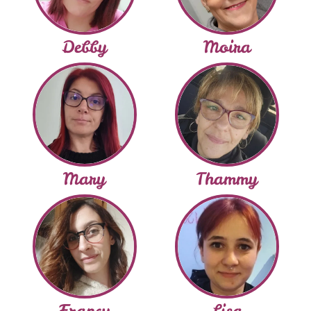
Debby
Moira
Mary
Thammy
Francy
Lisa