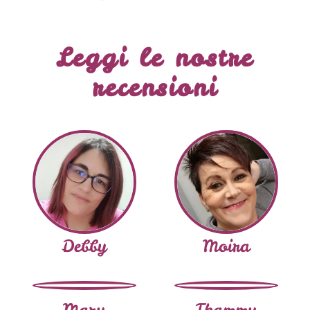
Leggi le nostre
recensioni
Debby
Moira
Mary
Thammy