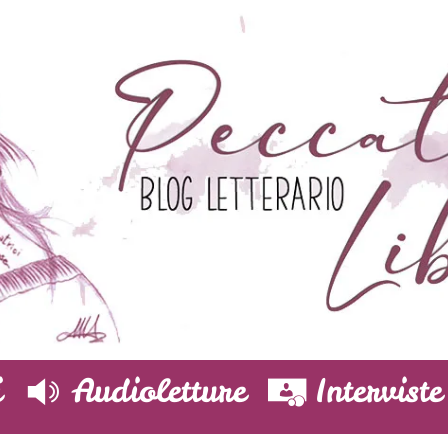
i
Audioletture
Interviste