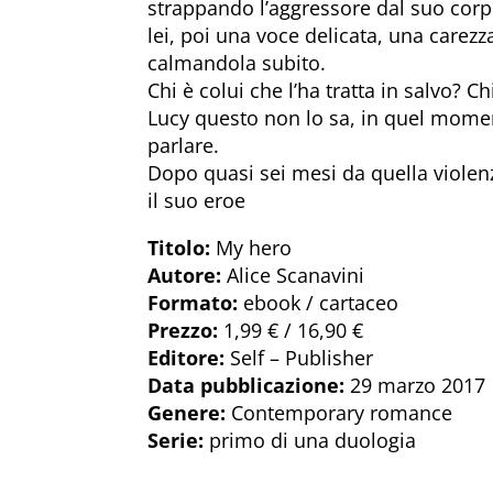
strappando l’aggressore dal suo corpo
lei, poi una voce delicata, una carezz
calmandola subito.
Chi è colui che l’ha tratta in salvo? Ch
Lucy questo non lo sa, in quel moment
parlare.
Dopo quasi sei mesi da quella violenza
il suo eroe
Titolo:
My hero
Autore:
Alice Scanavini
Formato:
ebook / cartaceo
Prezzo:
1,99 € / 16,90 €
Editore:
Self – Publisher
Data pubblicazione:
29 marzo 2017
Genere:
Contemporary romance
Serie:
primo di una duologia