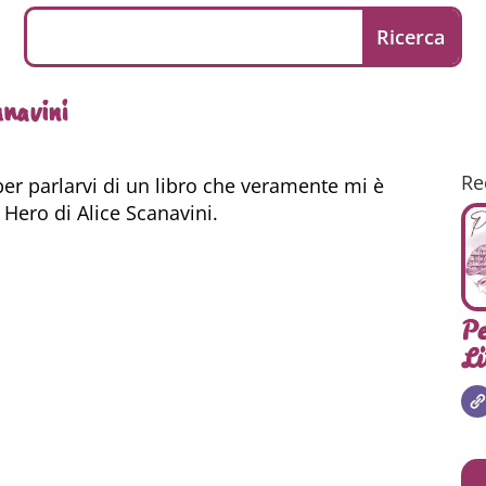
anavini
Re
per parlarvi di un libro che veramente mi è
 Hero di Alice Scanavini.
Pe
Li