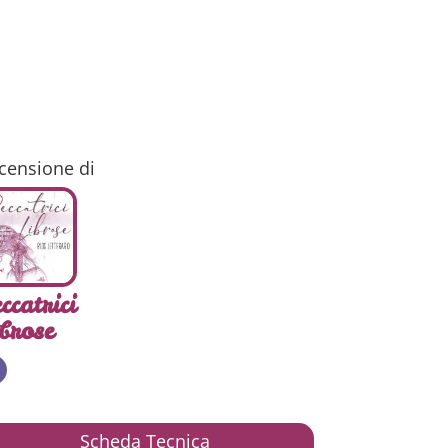
censione di
ccatrici
brose
Scheda Tecnica