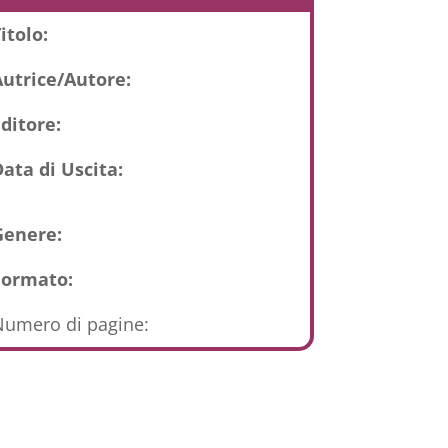
itolo:
Autrice/Autore:
ditore:
ata di Uscita:
Genere:
Formato:
umero di pagine: