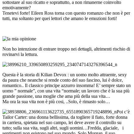
sottostare al suo ricatto e soprattutto, a non rimanerne coinvolto
emotivamente?
Tenetevi forte! Eileen Ross torna con questo romanzo che non è per
tutti, ma soltanto per quei lettori che amano le emozioni forti!
Non ho intenzione di entrare troppo nei dettagli, altrimenti rischio di
rovinarvi la lettura.
Questa è la storia di Kilian Devox : un uomo molto attraente, sexy
da paura che neanche si rende conto del suo fascino, lui è dolce,
romantico.. Il classico principe azzurro insomma! E’ sempre stato un
uomo ” normale”, con una vita “normale; un lavoro che è la sua più
grande passione, una moglie che ama più della sua vita…
Ma ora la sua vita non è più cosi, ..Solo, è rimasto solo…
Poi c’è
Tailor Carter: una donna bellissima, da togliere il fiato, forte donna
in carriera, spietata nel suo campo, lei deve avere il controllo su
tutto; sulla sua vita, sugli altri, sugli uomini…Fredda, glaciale, i
sentimenti non esistono nel suo mondo. Solo Morgan, il suo