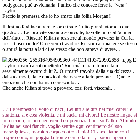
bodyguard può avvicinarla, l’unico che conosce forse la “vera”
Taylor…
Faccio la premessa che io ho amato alla follia Morgan!!
Il destino farà incontrare le loro strade. Tutto girerà intorno a quel
quadro … Le loro vite saranno sconvolte, travolte uno dall’anima
dell’altro… Riuscirà Kilian a resistere al mondo perverso in Cui lei
lo sta trascinando? O ne verrà travolto? Riuscirà a rimanere se stesso
o aprirà la porta a lati di se stesso che non sapeva di avere…
E
Taylor riuscirà a sottometterlo? Riuscirà a tirare fuori il lato
sessualmente oscuro di lui?.. O rimarrà travolta dalla sua dolcezza ,
dai suoi modi, dalle emozioni che riesce a farle provare… Quelle
emozioni che non ha mai conosciuto…
Che anche Kilian si trova a provare, cosi forti, viscerali…
…”Le tempesto il volto di baci , Lei infila le dita nei miei capelli e
strattona, si è così violenta, e mi bacia, mi divora! Le nostre lingue si
intrecciano, lottano per avere la supremazia
l’una
sull’altra. Affondo
le dita nei suoi fianchi, voglio sentire ogni centimetro del suo
meraviglioso , morbido corpo contro al mio! Ci stacchiamo con il
respiro corto, mi poggia la fronte contro la mia , i suoi stupendi