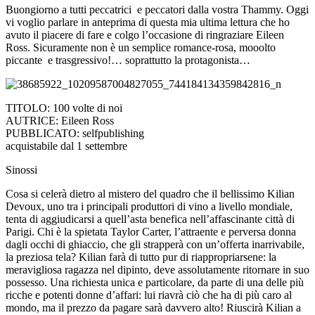
Buongiorno a tutti peccatrici e peccatori dalla vostra Thammy. Oggi
vi voglio parlare in anteprima di questa mia ultima lettura che ho
avuto il piacere di fare e colgo l’occasione di ringraziare Eileen
Ross. Sicuramente non è un semplice romance-rosa, mooolto
piccante e trasgressivo!… soprattutto la protagonista…
TITOLO: 100 volte di noi
AUTRICE: Eileen Ross
PUBBLICATO: selfpublishing
acquistabile dal 1 settembre
Sinossi
Cosa si celerà dietro al mistero del quadro che il bellissimo Kilian
Devoux, uno tra i principali produttori di vino a livello mondiale,
tenta di aggiudicarsi a quell’asta benefica nell’affascinante città di
Parigi. Chi è la spietata Taylor Carter, l’attraente e perversa donna
dagli occhi di ghiaccio, che gli strapperà con un’offerta inarrivabile,
la preziosa tela? Kilian farà di tutto pur di riappropriarsene: la
meravigliosa ragazza nel dipinto, deve assolutamente ritornare in suo
possesso. Una richiesta unica e particolare, da parte di una delle più
ricche e potenti donne d’affari: lui riavrà ciò che ha di più caro al
mondo, ma il prezzo da pagare sarà davvero alto! Riuscirà Kilian a