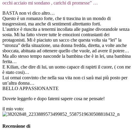
occhi acciaio mi sondano , carichi di promesse” …
BASTA non vi dico altro…
Questo è un romanzo forte, che ti trascina in un mondo di
trasgressioni, ma anche di sentimenti altrettanto forti.
L’autrice è riuscita a tenermi incollata alle pagine divorandole senza
sosta. Mi ha fatto vivere tutte le emozioni contrastanti dei
protagonisti. Mi è piaciuto un sacco che questa volta sia “lei” la
“stronza” della situazione, una donna fredda, diretta, a volte anche
sboccata, abituata ad ottenere quello che vuole, ad avere il potere…
Ma allo stesso tempo nasconde la bambina che è in lei, una bambina
ferita…
E Kilian, che dire di lui, un uomo capace di rapirti il cuore, ( con me
è stato cosi)…
Lui ormai convinto che nella sua vita non ci sarà mai più posto per
un’altra donna…
BELLO APPASSIONANTE
Dovete leggerlo e dopo fatemi sapere cosa ne pensate!
il mio voto:
Recensione di