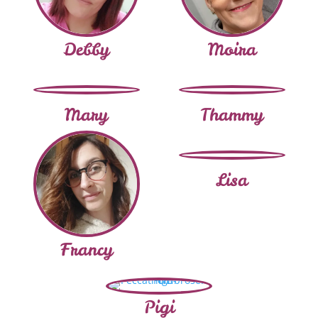
Debby
Moira
Mary
Thammy
Lisa
Francy
Pigi