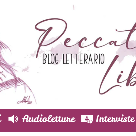
i
Audioletture
Interviste