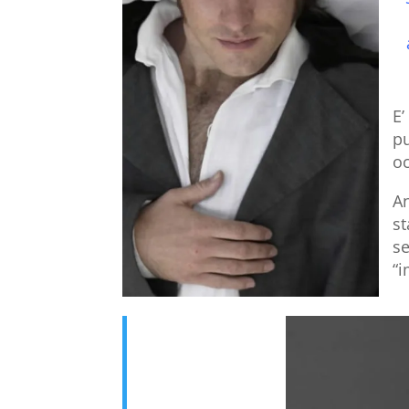
E’
pu
oc
A
st
se
“