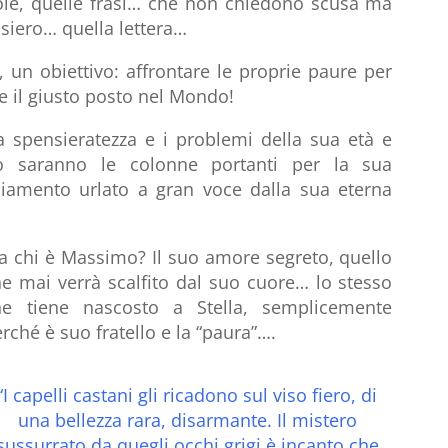
role, quelle frasi… che non chiedono scusa ma
siero… quella lettera…
, un obiettivo: affrontare le proprie paure per
e il giusto posto nel Mondo!
La spensieratezza e i problemi della sua età e
o saranno le colonne portanti per la sua
iamento urlato a gran voce dalla sua eterna
a chi è Massimo? Il suo amore segreto, quello
e mai verrà scalfito dal suo cuore… lo stesso
he tiene nascosto a Stella, semplicemente
rché è suo fratello e la “paura”….
“I capelli castani gli ricadono sul viso fiero, di
una bellezza rara, disarmante. Il mistero
sussurrato da quegli occhi grigi è incanto che