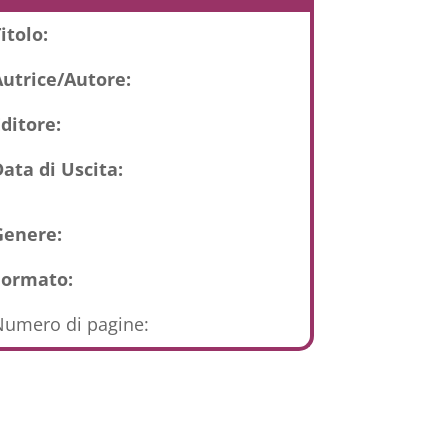
itolo:
Autrice/Autore:
ditore:
ata di Uscita:
Genere:
Formato:
umero di pagine: