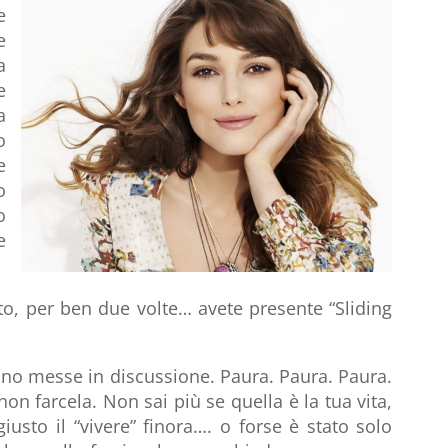
e
e
a
e
a
o
e
o
o
e
tto, per ben due volte… avete presente “Sliding
ono messe in discussione. Paura. Paura. Paura.
non farcela. Non sai più se quella è la tua vita,
giusto il “vivere” finora…. o forse è stato solo