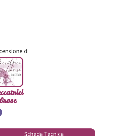
censione di
ccatrici
brose
Scheda Tecnica