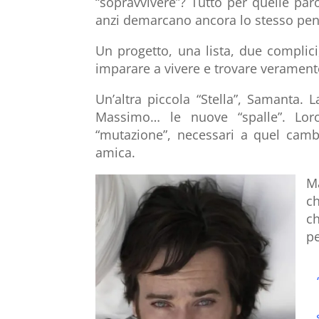
“sopravvivere”? Tutto per quelle pa
anzi demarcano ancora lo stesso pen
Un progetto, una lista, due complici
imparare a vivere e trovare verament
Un’altra piccola “Stella”, Samanta. 
Massimo… le nuove “spalle”. Lor
“mutazione”, necessari a quel camb
amica.
M
ch
c
pe