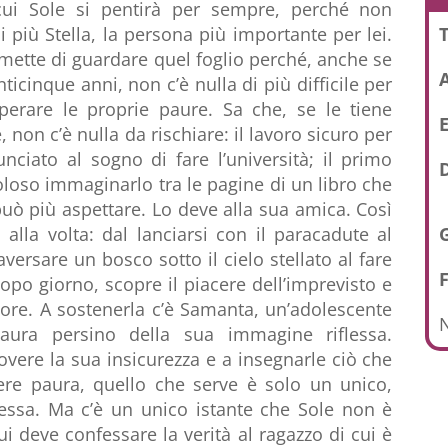
 cui Sole si pentirà per sempre, perché non
T
i più Stella, la persona più importante per lei.
mette di guardare quel foglio perché, anche se
ticinque anni, non c’è nulla di più difficile per
perare le proprie paure. Sa che, se le tiene
E
é, non c’è nulla da rischiare: il lavoro sicuro per
unciato al sogno di fare l’università; il primo
D
loso immaginarlo tra le pagine di un libro che
uò più aspettare. Lo deve alla sua amica. Così
alla volta: dal lanciarsi con il paracadute al
aversare un bosco sotto il cielo stellato al fare
opo giorno, scopre il piacere dell’imprevisto e
cuore. A sostenerla c’è Samanta, un’adolescente
N
ura persino della sua immagine riflessa.
overe la sua insicurezza e a insegnarle ciò che
re paura, quello che serve è solo un unico,
 essa. Ma c’è un unico istante che Sole non è
ui deve confessare la verità al ragazzo di cui è