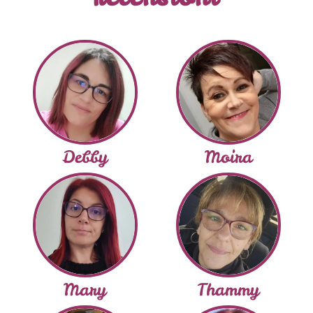
Debby
Moira
Mary
Thammy