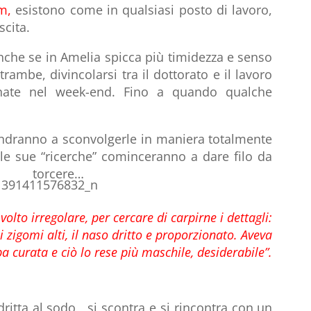
om,
esistono come in qualsiasi posto di lavoro,
scita.
anche se in Amelia spicca più timidezza e senso
rambe, divincolarsi tra il dottorato e il lavoro
ate nel week-end. Fino a quando qualche
 andranno a sconvolgerle in maniera totalmente
le sue “ricerche” cominceranno a dare filo da
torcere…
volto irregolare, per cercare di carpirne i dettagli:
 zigomi alti, il naso dritto e proporzionato. Aveva
a curata e ciò lo rese più maschile, desiderabile”.
dritta al sodo, si scontra e si rincontra con un