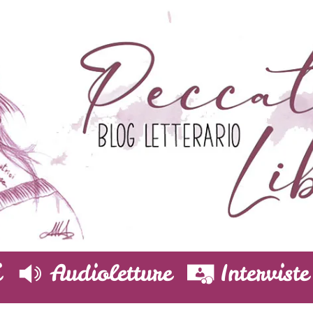
i
Audioletture
Interviste