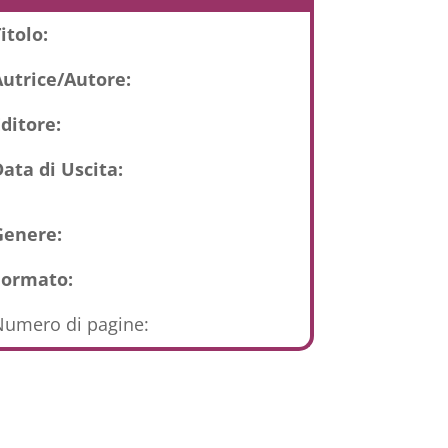
itolo:
Autrice/Autore:
ditore:
ata di Uscita:
Genere:
Formato:
umero di pagine: