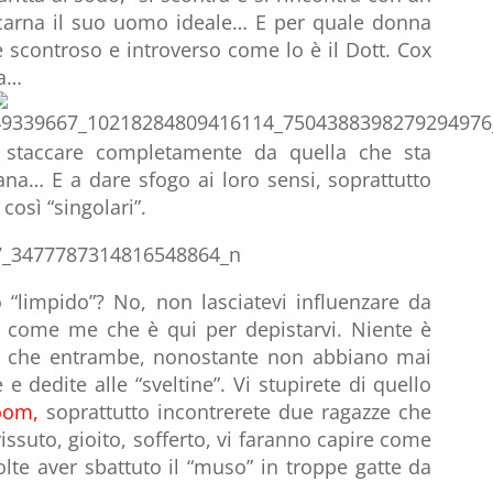
 incarna il suo uomo ideale… E per quale donna
è scontroso e introverso come lo è il Dott. Cox
ca…
a staccare completamente da quella che sta
ana… E a dare sfogo ai loro sensi, soprattutto
così “singolari”.
“limpido”? No, non lasciatevi influenzare da
a come me che è qui per depistarvi. Niente è
è che entrambe, nonostante non abbiano mai
e dedite alle “sveltine”. Vi stupirete di quello
oom,
soprattutto incontrerete due ragazze che
ssuto, gioito, sofferto, vi faranno capire come
olte aver sbattuto il “muso” in troppe gatte da