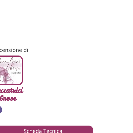
censione di
ccatrici
brose
Scheda Tecnica