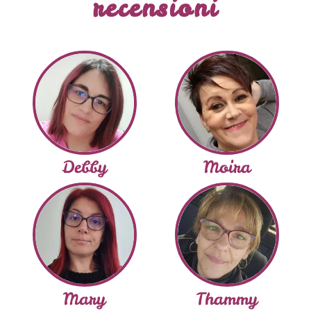
recensioni
Debby
Moira
Mary
Thammy