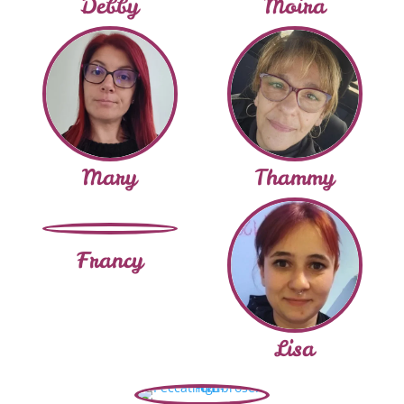
Debby
Moira
Mary
Thammy
Francy
Lisa