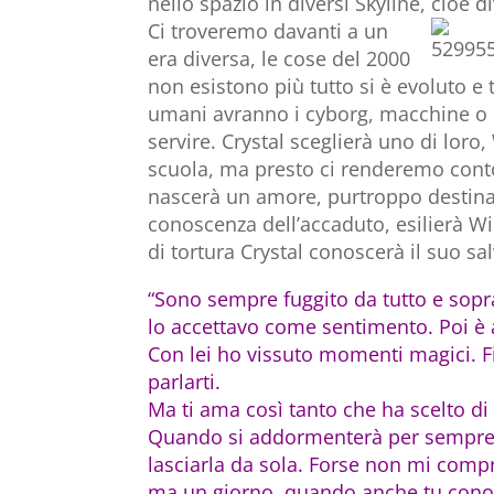
nello spazio in diversi Skyline, cioè d
Ci troveremo davanti a un
era diversa, le cose del 2000
non esistono più tutto si è evoluto e t
umani avranno i cyborg, macchine o m
servire. Crystal sceglierà uno di loro,
scuola, ma presto ci renderemo cont
nascerà un amore, purtroppo destinato
conoscenza dell’accaduto, esilierà Wi
di tortura Crystal conoscerà il suo sa
“Sono sempre fuggito da tutto e sop
lo accettavo
come sentimento.
Poi è 
Con lei ho vissuto momenti magici. 
parlarti.
Ma ti ama così tanto che ha scelto di
Quando si addormenterà per sempr
lasciarla da sola. Forse non mi comp
ma un giorno, quando anche tu conos