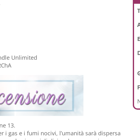
.
T
E
D
ndle Unlimited
RChA
N
ine 13.
r i gas e i fumi nocivi, l’umanità sarà dispersa