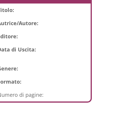
itolo:
Autrice/Autore:
ditore:
ata di Uscita:
Genere:
Formato:
umero di pagine: