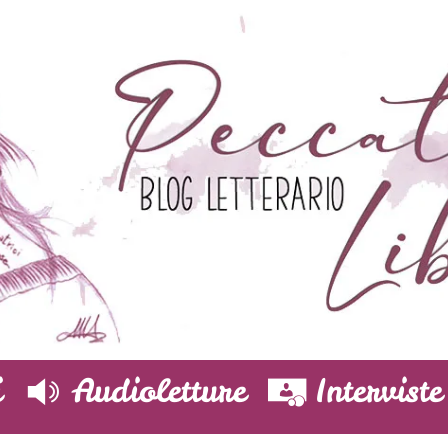
i
Audioletture
Interviste