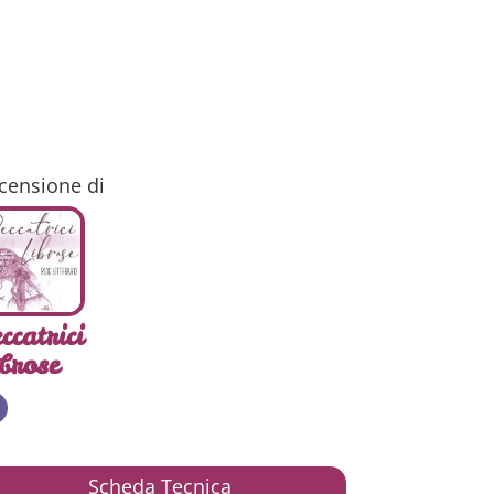
censione di
ccatrici
brose
Scheda Tecnica