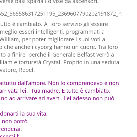
iverse basi spaziali divise da ascensori.
utto è cambiato. Al loro servizio gli essere
eglio esseri intelligenti, programmati a
 William, per poter migliorare i suoi voti a
o che anche i cyborg hanno un cuore. Tra loro
 a finire, perché il Generale Belfast verrà a
lliam e torturetà Crystal. Proprio in una seduta
lvatore, Rebel.
rattutto dall’amore. Non lo comprendevo e non
arrivata lei.
Tua madre.
E tutto è cambiato.
Fino ad
arrivare ad averti. Lei adesso non può
 donarti la
sua vita.
e non potrò
renderai,
cerai l’