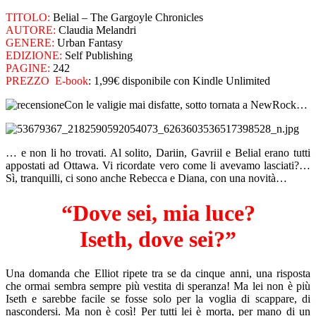
TITOLO:
Belial – The Gargoyle Chronicles
AUTORE:
Claudia Melandri
GENERE:
Urban Fantasy
EDIZIONE:
Self Publishing
PAGINE:
242
PREZZO E-book
: 1,99€ disponibile con Kindle Unlimited
Con le valigie mai disfatte, sotto tornata a NewRock…
… e non li ho trovati. Al solito, Dariin, Gavriil e Belial erano tutti
appostati ad Ottawa. Vi ricordate vero come li avevamo lasciati?…
Sì, tranquilli, ci sono anche Rebecca e Diana, con una novità…
“Dove sei, mia luce?
Iseth, dove sei?”
Una domanda che Elliot ripete tra se da cinque anni, una risposta
che ormai sembra sempre più vestita di speranza! Ma lei non è più
Iseth e sarebbe facile se fosse solo per la voglia di scappare, di
nascondersi. Ma non è così! Per tutti lei è morta, per mano di un