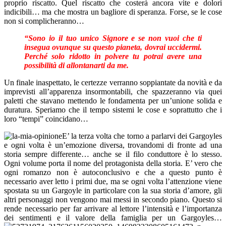
proprio riscatto. Quel riscatto che costerà ancora vite e dolori
indicibili… ma che mostra un bagliore di speranza. Forse, se le cose
non si complicheranno…
“Sono io il tuo unico Signore e se non vuoi che ti
insegua ovunque su questo pianeta, dovrai uccidermi.
Perché solo ridotto in polvere tu potrai avere una
possibilità di allontanarti da me.
Un finale inaspettato, le certezze verranno soppiantate da novità e da
imprevisti all’apparenza insormontabili, che spazzeranno via quei
paletti che stavano mettendo le fondamenta per un’unione solida e
duratura. Speriamo che il tempo sistemi le cose e soprattutto che i
loro “tempi” coincidano…
E’ la terza volta che torno a parlarvi dei Gargoyles
e ogni volta è un’emozione diversa, trovandomi di fronte ad una
storia sempre differente… anche se il filo conduttore è lo stesso.
Ogni volume porta il nome del protagonista della storia. E’ vero che
ogni romanzo non è autoconclusivo e che a questo punto è
necessario aver letto i primi due, ma se ogni volta l’attenzione viene
spostata su un Gargoyle in particolare con la sua storia d’amore, gli
altri personaggi non vengono mai messi in secondo piano. Questo si
rende necessario per far arrivare al lettore l’intensità e l’importanza
dei sentimenti e il valore della famiglia per un Gargoyles…