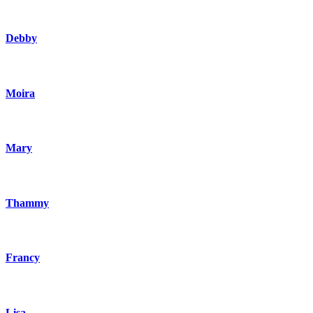
Debby
Moira
Mary
Thammy
Francy
Lisa