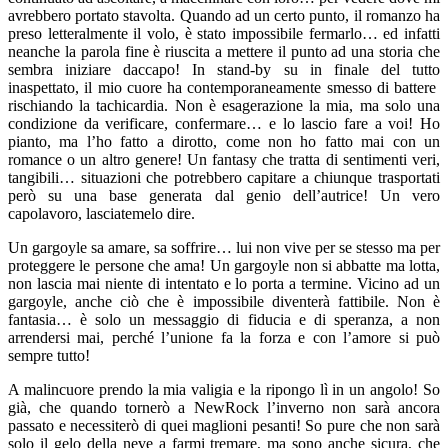
avrebbero portato stavolta. Quando ad un certo punto, il romanzo ha
preso letteralmente il volo, è stato impossibile fermarlo… ed infatti
neanche la parola fine è riuscita a mettere il punto ad una storia che
sembra iniziare daccapo! In stand-by su in finale del tutto
inaspettato, il mio cuore ha contemporaneamente smesso di battere
rischiando la tachicardia. Non è esagerazione la mia, ma solo una
condizione da verificare, confermare… e lo lascio fare a voi! Ho
pianto, ma l’ho fatto a dirotto, come non ho fatto mai con un
romance o un altro genere! Un fantasy che tratta di sentimenti veri,
tangibili… situazioni che potrebbero capitare a chiunque trasportati
però su una base generata dal genio dell’autrice! Un vero
capolavoro, lasciatemelo dire.
Un gargoyle sa amare, sa soffrire… lui non vive per se stesso ma per
proteggere le persone che ama! Un gargoyle non si abbatte ma lotta,
non lascia mai niente di intentato e lo porta a termine. Vicino ad un
gargoyle, anche ciò che è impossibile diventerà fattibile. Non è
fantasia… è solo un messaggio di fiducia e di speranza, a non
arrendersi mai, perché l’unione fa la forza e con l’amore si può
sempre tutto!
A malincuore prendo la mia valigia e la ripongo lì in un angolo! So
già, che quando tornerò a NewRock l’inverno non sarà ancora
passato e necessiterò di quei maglioni pesanti! So pure che non sarà
solo il gelo della neve a farmi tremare, ma sono anche sicura, che