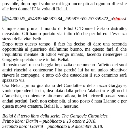
possibile, dopo ogni volume mi lego ancor più ad ognuno di essi e
alle loro donne! E’ la volta di Belial…
Sinossi
Cinque anni prima il mondo di Elliot O’Donnell è stato distrutto,
devastato. Gli hanno portato via tutto ciò che per lui era l’essenza
stessa della vita: Iseth.
Dopo tutto questo tempo, il fato ha deciso di dare una seconda
opportunità al guerriero dall’animo buono, ma questo farà sì che
l’equilibrio mentale di Elliot venga minato, facendo riemergere il
Gargoyle spietato che è in lui: Belial.
Il mostro sarà una scheggia impazzita e nemmeno l’affetto dei suoi
amici riuscirà a contenerne l’ira perché lui ha un unico obiettivo:
riavere la compagna, e tutto ciò che ostacolerà il suo cammino sarà
spazzato via.
Ora Belial, primo guardiano del Condottiero della razza Gargoyle,
vuole riprendersi Iseth, dea alata dalla pelle d’alabastro e gli occhi
d’ametista, ma niente è più come allora, in lei i ricordi passati sono
andati perduti. Iseth non esiste più, al suo posto è nata Lianne e per
questa nuova creatura, Belial è… nessuno.
Belial è il terzo libro della serie: The Gargoyle Chronicles.
Primo libro: Dariin – pubblicato il 13 ottobre 2018.
Secondo libro: Gavriil – pubblicato il 9 dicembre 2018.