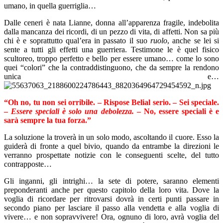
umano, in quella guerriglia…
Dalle ceneri è nata Lianne, donna all’apparenza fragile, indebolita
dalla mancanza dei ricordi, di un pezzo di vita, di affetti. Non sa più
chi è e soprattutto qual’era in passato il suo
ruolo
, anche se lei si
sente a tutti gli effetti una guerriera. Testimone le è quel fisico
scultoreo, troppo perfetto e bello per essere umano… come lo sono
quei “colori” che la contraddistinguono, che da sempre la rendono
unica e…
“Oh no, tu non sei orribile. – Rispose Belial serio. – Sei speciale.
–
Essere speciali è solo una debolezza.
– No, essere speciali è e
sarà sempre la tua forza.”
La soluzione la troverà in un solo modo, ascoltando il cuore. Esso la
guiderà di fronte a quel bivio, quando da entrambe la direzioni le
verranno prospettate notizie con le conseguenti scelte, del tutto
contrapposte…
Gli inganni, gli intrighi… la sete di potere, saranno elementi
preponderanti anche per questo capitolo della loro vita. Dove la
voglia di ricordare per ritrovarsi dovrà in certi punti passare in
secondo piano per lasciare il passo alla vendetta e alla voglia di
vivere… e non sopravvivere! Ora, ognuno di loro, avrà voglia del