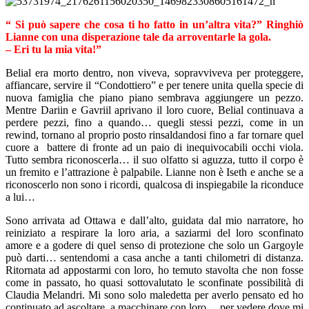
“ Si può sapere che cosa ti ho fatto in un’altra vita?” Ringhiò
Lianne con una disperazione tale da arroventarle la gola.
– Eri tu la mia vita!”
Belial era morto dentro, non viveva, sopravviveva per proteggere,
affiancare, servire il “Condottiero” e per tenere unita quella specie di
nuova famiglia che piano piano sembrava aggiungere un pezzo.
Mentre Dariin e Gavriil aprivano il loro cuore, Belial continuava a
perdere pezzi, fino a quando… quegli stessi pezzi, come in un
rewind, tornano al proprio posto rinsaldandosi fino a far tornare quel
cuore a battere di fronte ad un paio di inequivocabili occhi viola.
Tutto sembra riconoscerla… il suo olfatto si aguzza, tutto il corpo è
un fremito e l’attrazione è palpabile. Lianne non è Iseth e anche se a
riconoscerlo non sono i ricordi, qualcosa di inspiegabile la riconduce
a lui…
Sono arrivata ad Ottawa e dall’alto, guidata dal mio narratore, ho
reiniziato a respirare la loro aria, a saziarmi del loro sconfinato
amore e a godere di quel senso di protezione che solo un Gargoyle
può darti… sentendomi a casa anche a tanti chilometri di distanza.
Ritornata ad appostarmi con loro, ho temuto stavolta che non fosse
come in passato, ho quasi sottovalutato le sconfinate possibilità di
Claudia Melandri. Mi sono solo maledetta per averlo pensato ed ho
continuato ad ascoltare, a macchinare con loro… per vedere dove mi