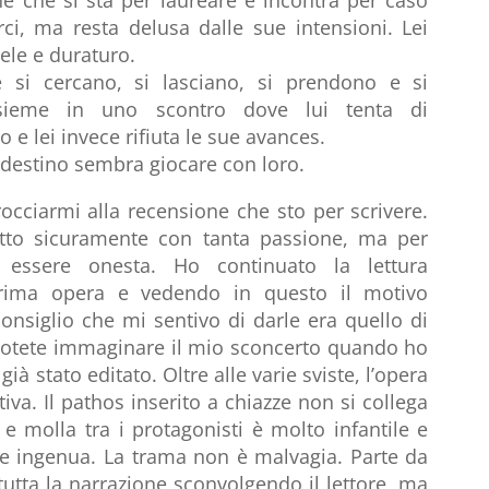
irci, ma resta delusa dalle sue intensioni. Lei
dele e duraturo.
 si cercano, si lasciano, si prendono e si
nsieme in uno scontro dove lui tenta di
 e lei invece rifiuta le sue avances.
 destino sembra giocare con loro.
occiarmi alla recensione che sto per scrivere.
atto sicuramente con tanta passione, ma per
o essere onesta. Ho continuato la lettura
prima opera e vedendo in questo il motivo
 consiglio che mi sentivo di darle era quello di
. Potete immaginare il mio sconcerto quando ho
ià stato editato. Oltre alle varie sviste, l’opera
va. Il pathos inserito a chiazze non si collega
 e molla tra i protagonisti è molto infantile e
sa e ingenua. La trama non è malvagia. Parte da
utta la narrazione sconvolgendo il lettore, ma