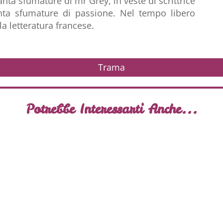
anta sfumature di mr Grey, in veste di scrittrice
nta sfumature di passione. Nel tempo libero
a letteratura francese.
Trama
Potrebbe Interessarti Anche...