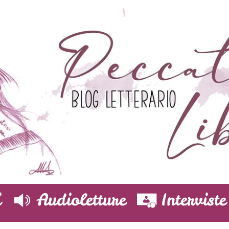
i
Audioletture
Interviste