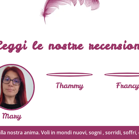
Leggi le nostre recension
Thammy
Francy
Mary
alla nostra anima. Voli in mondi nuovi, sogni , sorridi, soffr