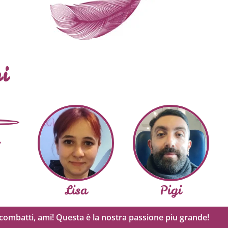
i
Lisa
Pigi
i, combatti, ami! Questa è la nostra passione piu grande!