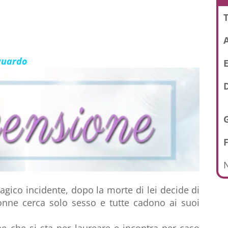
T
sguardo
E
D
N
agico incidente, dopo la morte di lei decide di
donne cerca solo sesso e tutte cadono ai suoi
e che si sta per laureare e incontra per caso