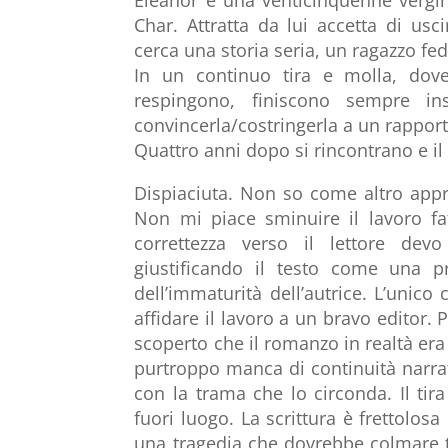
Char. Attratta da lui accetta di usc
cerca una storia seria, un ragazzo fe
In un continuo tira e molla, dove
respingono, finiscono sempre i
convincerla/costringerla a un rapporto
Quattro anni dopo si rincontrano e il
Dispiaciuta. Non so come altro appr
Non mi piace sminuire il lavoro f
correttezza verso il lettore dev
giustificando il testo come una 
dell’immaturità dell’autrice. L’unico
affidare il lavoro a un bravo editor
scoperto che il romanzo in realtà era g
purtroppo manca di continuità narrati
con la trama che lo circonda. Il tira
fuori luogo. La scrittura è frettolo
una tragedia che dovrebbe colmare t