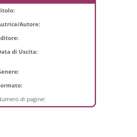
itolo:
Autrice/Autore:
ditore:
ata di Uscita:
Genere:
Formato:
umero di pagine: