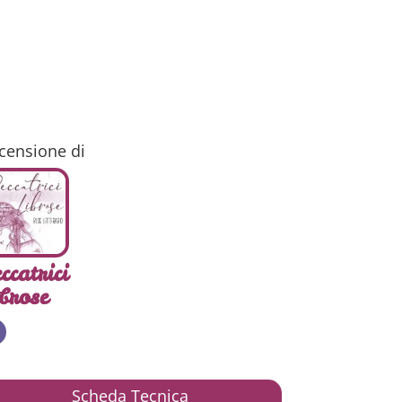
censione di
ccatrici
brose
Scheda Tecnica