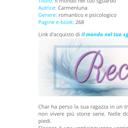
Titolo:
Il mondo nel tuo sguardo
Autrice:
Carmenluna
Genere:
romantico e psicologico
Pagine e-book:
268
Link d’acquisto di
Il mondo nel tuo 
Char ha perso la sua ragazza in un tr
non vivere più storie serie. Nelle 
piedi.
Eleanor è una venticinquenne vergin