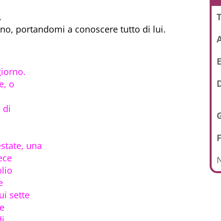
T
.
o, portandomi a conoscere tutto di lui.
E
giorno.
D
e, o
 di
state, una
pece
N
olio
e
ui sette
he
di