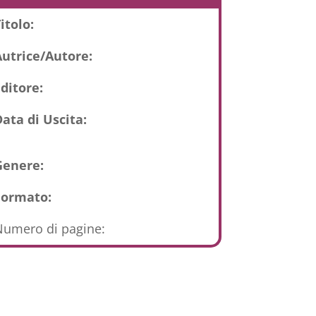
itolo:
Autrice/Autore:
ditore:
ata di Uscita:
Genere:
Formato:
umero di pagine: