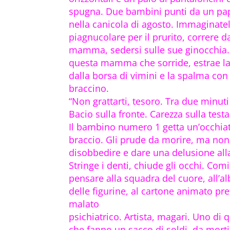
spugna. Due bambini punti da un pa
nella canicola di agosto. Immaginatel
piagnucolare per il prurito, correre d
mamma, sedersi sulle sue ginocchia.
questa mamma che sorride, estrae l
dalla borsa di vimini e la spalma con
braccino.
“Non grattarti, tesoro. Tra due minuti
Bacio sulla fronte. Carezza sulla testa
Il bambino numero 1 getta un’occhiat
braccio. Gli prude da morire, ma non
disobbedire e dare una delusione a
Stringe i denti, chiude gli occhi. Com
pensare alla squadra del cuore, all’
delle figurine, al cartone animato pr
malato
psichiatrico. Artista, magari. Uno di q
che fanno un sacco di soldi, da morti