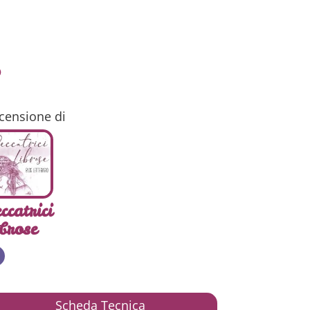
o
censione di
ccatrici
brose
Scheda Tecnica