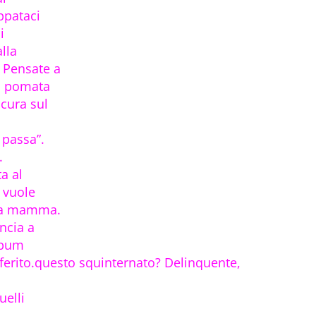
ppataci
i
alla
 Pensate a
a pomata
 cura sul
 passa”.
.
a al
 vuole
lla mamma.
incia a
album
eferito.questo squinternato? Delinquente,
uelli
.