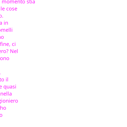
to momento stia
 le cose
o.
a in
omelli
ho
ine, ci
ero? Nel
 Sono
.
o il
re quasi
 nella
gioniero
 ho
no