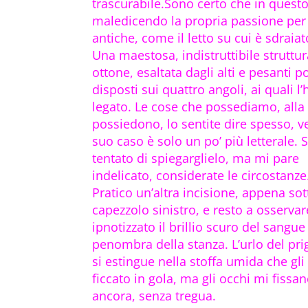
trascurabile.Sono certo che in ques
maledicendo la propria passione per
antiche, come il letto su cui è sdraiat
Una maestosa, indistruttibile struttur
ottone, esaltata dagli alti e pesanti p
disposti sui quattro angoli, ai quali l’
legato. Le cose che possediamo, alla f
possiedono, lo sentite dire spesso, v
suo caso è solo un po’ più letterale.
tentato di spiegarglielo, ma mi pare
indelicato, considerate le circostanze
Pratico un’altra incisione, appena sott
capezzolo sinistro, e resto a osserva
ipnotizzato il brillio scuro del sangue
penombra della stanza. L’urlo del pri
si estingue nella stoffa umida che gli
ficcato in gola, ma gli occhi mi fissa
ancora, senza tregua.