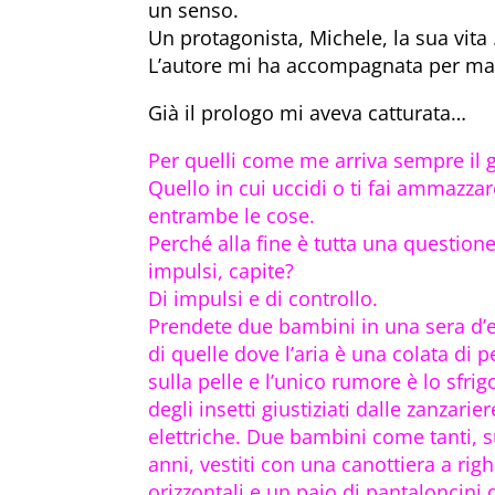
un senso.
Un protagonista, Michele, la sua vita 
L’autore mi ha accompagnata per man
Già il prologo mi aveva catturata…
Per quelli come me arriva sempre il 
Quello in cui uccidi o ti fai ammazzar
entrambe le cose.
Perché alla fine è tutta una questione
impulsi, capite?
Di impulsi e di controllo.
Prendete due bambini in una sera d’e
di quelle dove l’aria è una colata di 
sulla pelle e l’unico rumore è lo sfrig
degli insetti giustiziati dalle zanzarier
elettriche. Due bambini come tanti, s
anni, vestiti con una canottiera a rig
orizzontali e un paio di pantaloncini 