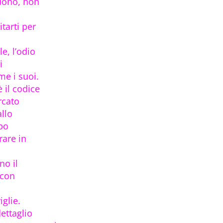
ndono, non
tarti per
e, l’odio
i
me i suoi.
 il codice
rcato
allo
po
rare in
no il
 con
iglie.
ettaglio