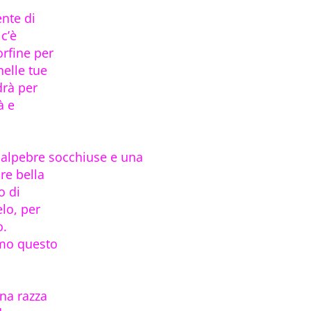
ente di
 c’è
orfine per
nelle tue
drà per
à e
palpebre socchiuse e una
re bella
o di
elo, per
o.
amo questo
na razza