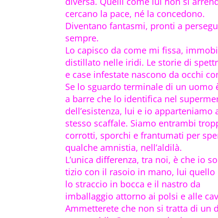
diversa. Quelli come lui non si arre
cercano la pace, né la concedono.
Diventano fantasmi, pronti a persegui
sempre.
Lo capisco da come mi fissa, immobil
distillato nelle iridi. Le storie di spettr
e case infestate nascono da occhi co
Se lo sguardo terminale di un uomo è
a barre che lo identifica nel superme
dell’esistenza, lui e io apparteniamo 
stesso scaffale. Siamo entrambi trop
corrotti, sporchi e frantumati per spe
qualche amnistia, nell’aldilà.
L’unica differenza, tra noi, è che io so
tizio con il rasoio in mano, lui quello
lo straccio in bocca e il nastro da
imballaggio attorno ai polsi e alle cav
Ammetterete che non si tratta di un d