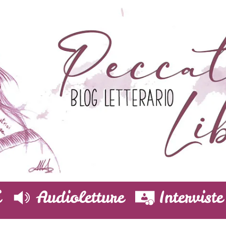
i
Audioletture
Interviste