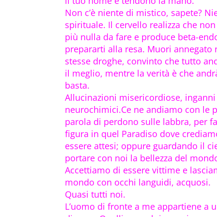
il tuo nome e tendono la mano.
Non c’è niente di mistico, sapete? Ni
spirituale. Il cervello realizza che non
più nulla da fare e produce beta-end
prepararti alla resa. Muori annegato 
stesse droghe, convinto che tutto an
il meglio, mentre la verità è che andr
basta.
Allucinazioni misericordiose, inganni
neurochimici.Ce ne andiamo con le 
parola di perdono sulle labbra, per fa
figura in quel Paradiso dove crediam
essere attesi; oppure guardando il ci
portare con noi la bellezza del mond
Accettiamo di essere vittime e lasci
mondo con occhi languidi, acquosi.
Quasi tutti noi.
L’uomo di fronte a me appartiene a u