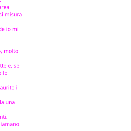
’area
si misura
de io mi
o, molto
te e, se
o lo
aurito i
 da una
.
nti,
chiamano