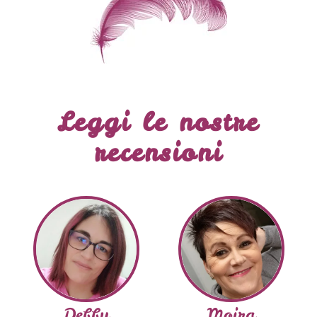
Leggi le nostre
recensioni
Debby
Moira