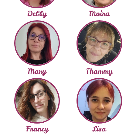
Debby
Moira
Mary
Thammy
Francy
Lisa