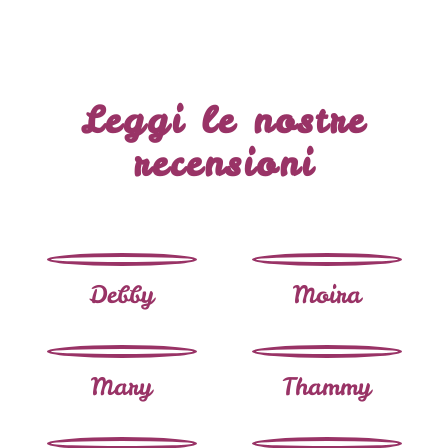
Leggi le nostre
recensioni
Debby
Moira
Mary
Thammy