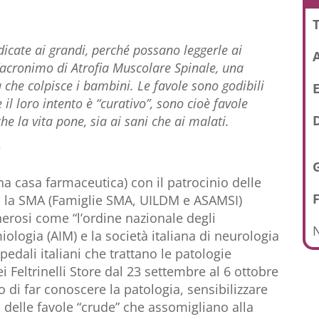
T
edicate ai grandi, perché possano leggerle ai
acronimo di Atrofia Muscolare Spinale, una
che colpisce i bambini. Le favole sono godibili
E
il loro intento è “curativo”, sono cioè favole
D
che la vita pone, sia ai sani che ai malati.
E
na casa farmaceutica) con il patrocinio delle
con la SMA (Famiglie SMA, UILDM e ASAMSI)
rosi come “l’ordine nazionale degli
N
miologia (AIM) e la società italiana di neurologia
ospedali italiani che trattano le patologie
 Feltrinelli Store dal 23 settembre al 6 ottobre
di far conoscere la patologia, sensibilizzare
ti delle favole “crude” che assomigliano alla