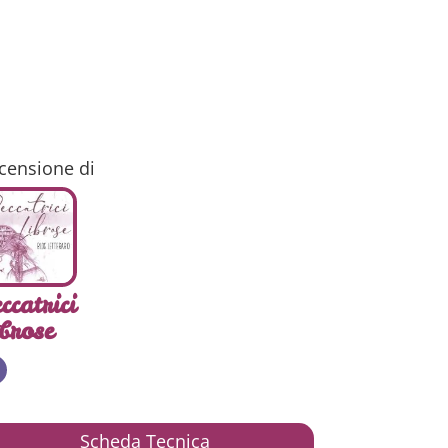
censione di
ccatrici
brose
Scheda Tecnica