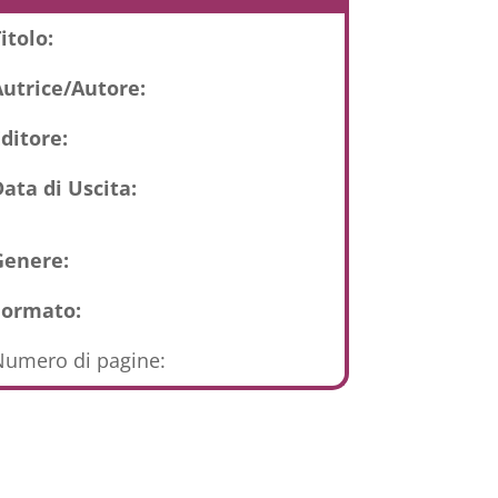
itolo:
Autrice/Autore:
ditore:
ata di Uscita:
Genere:
Formato:
umero di pagine: