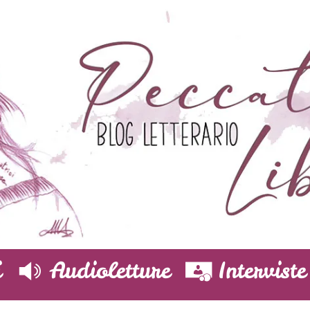
i
Audioletture
Interviste