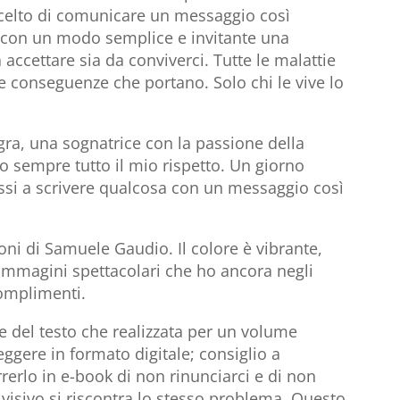
scelto di comunicare un messaggio così
e con un modo semplice e invitante una
da accettare sia da conviverci. Tutte le malattie
e conseguenze che portano. Solo chi le vive lo
gra, una sognatrice con la passione della
to sempre tutto il mio rispetto. Un giorno
issi a scrivere qualcosa con un messaggio così
oni di Samuele Gaudio. Il colore è vibrante,
 Immagini spettacolari che ho ancora negli
Complimenti.
ne del testo che realizzata per un volume
eggere in formato digitale; consiglio a
rerlo in e-book di non rinunciarci e di non
 visivo si riscontra lo stesso problema. Questo