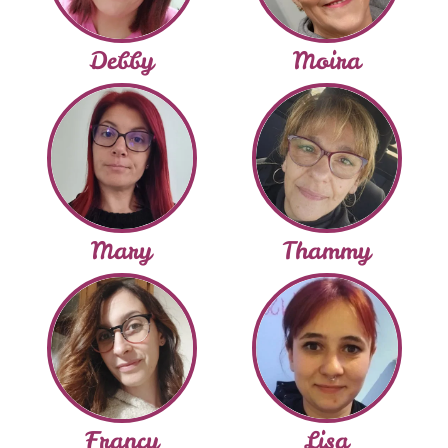
Debby
Moira
Mary
Thammy
Francy
Lisa