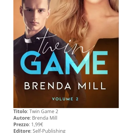
Titolo
: Twin Game 2
Autore
:
Brenda
Mill
Prezzo
: 1,99€
Editore
: Self-Publishing