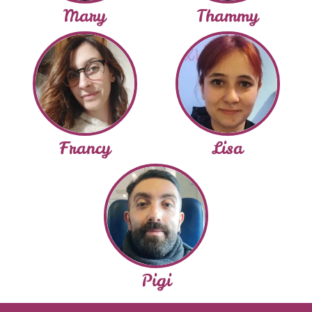
Mary
Thammy
Francy
Lisa
Pigi