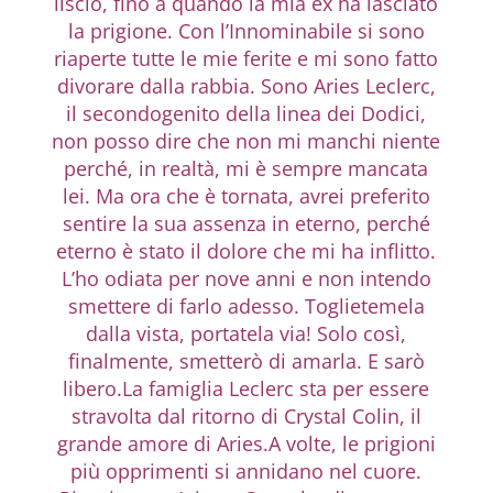
liscio, fino a quando la mia ex ha lasciato
la prigione. Con l’Innominabile si sono
riaperte tutte le mie ferite e mi sono fatto
divorare dalla rabbia. Sono Aries Leclerc,
il secondogenito della linea dei Dodici,
non posso dire che non mi manchi niente
perché, in realtà, mi è sempre mancata
lei. Ma ora che è tornata, avrei preferito
sentire la sua assenza in eterno, perché
eterno è stato il dolore che mi ha inflitto.
L’ho odiata per nove anni e non intendo
smettere di farlo adesso. Toglietemela
dalla vista, portatela via! Solo così,
finalmente, smetterò di amarla. E sarò
libero.La famiglia Leclerc sta per essere
stravolta dal ritorno di Crystal Colin, il
grande amore di Aries.
A volte, le prigioni
più opprimenti si annidano nel cuore.