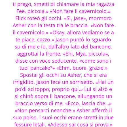
ti prego, smetti di chiamare la mia ragazza
Fee, piccola.» «Non fare il cavernicolo.»
Flick roteò gli occhi. «Sì, Jase», mormorò
Asher con la testa tra le braccia. «Non fare
il cavernicolo.» «Okay, allora vediamo se a
te piace, cazzo.» Jason puntò lo sguardo
su di me e io, dall’altro lato del bancone,
aggrottai la fronte. «Ehi, Mya, piccola»,
disse con voce seducente, «come sono i
tuoi pancake?» «Ehm, buoni, grazie.»
Spostai gli occhi su Asher, che si era
irrigidito. Jason fece un sorrisetto. «Hai un
po’di sciroppo, proprio qui.» Lui si alzò e
si chinò sopra il bancone, allungando un
braccio verso di me. «Ecco, lascia che…»
«Non pensarci neanche.» Asher afferrò il
suo polso, i suoi occhi erano stretti in due
fessure letali. «Adesso sai cosa si prova.»