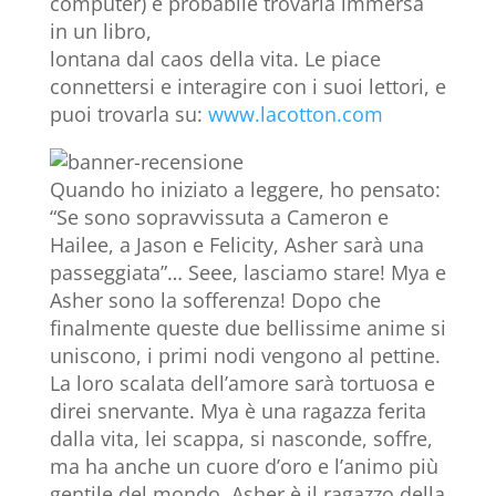
computer) è probabile trovarla immersa
in un libro,
lontana dal caos della vita. Le piace
connettersi e interagire con i suoi lettori, e
puoi trovarla su:
www.lacotton.com
Quando ho iniziato a leggere, ho pensato:
“Se sono sopravvissuta a Cameron e
Hailee, a Jason e Felicity, Asher sarà una
passeggiata”… Seee, lasciamo stare! Mya e
Asher sono la sofferenza! Dopo che
finalmente queste due bellissime anime si
uniscono, i primi nodi vengono al pettine.
La loro scalata dell’amore sarà tortuosa e
direi snervante. Mya è una ragazza ferita
dalla vita, lei scappa, si nasconde, soffre,
ma ha anche un cuore d’oro e l’animo più
gentile del mondo. Asher è il ragazzo della