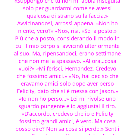
«Suppongo che tu non mi abbia inseguita
solo per guardarmi come se avessi
qualcosa di strano sulla faccia.»
Avvicinandosi, arrossì appena. «Non ho
niente, vero?» «No», risi. «Sei a posto.»
Più che a posto, considerando il modo in
cui il mio corpo si avvicinò ulteriormente
al suo. Ma, ripensandoci, erano settimane
che non me la spassavo. «Allora…cosa
vuoi?» «Mi ferisci, Hernandez. Credevo
che fossimo amici.» «No, hai deciso che
eravamo amici solo dopo aver perso
Felicity, dato che si è messa con Jason.»
«Io non ho perso…» Lei mi rivolse uno
sguardo pungente e io aggiustai il tiro.
«D’accordo, credevo che io e Felicity
fossimo grandi amici, è vero. Ma cosa
posso dire? Non sa cosa si perde.» Sentii