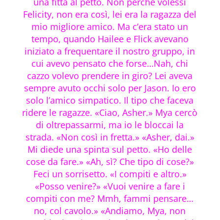
una fitta al petto. Non perché volessi
Felicity, non era così, lei era la ragazza del
mio migliore amico. Ma c’era stato un
tempo, quando Hailee e Flick avevano
iniziato a frequentare il nostro gruppo, in
cui avevo pensato che forse…Nah, chi
cazzo volevo prendere in giro? Lei aveva
sempre avuto occhi solo per Jason. Io ero
solo l’amico simpatico. Il tipo che faceva
ridere le ragazze. «Ciao, Asher.» Mya cercò
di oltrepassarmi, ma io le bloccai la
strada. «Non così in fretta.» «Asher, dai.»
Mi diede una spinta sul petto. «Ho delle
cose da fare.» «Ah, sì? Che tipo di cose?»
Feci un sorrisetto. «I compiti e altro.»
«Posso venire?» «Vuoi venire a fare i
compiti con me? Mmh, fammi pensare…
no, col cavolo.» «Andiamo, Mya, non