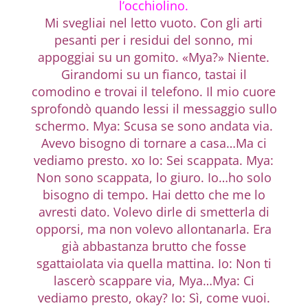
l’occhiolino.
Mi svegliai nel letto vuoto. Con gli arti
pesanti per i residui del sonno, mi
appoggiai su un gomito. «Mya?» Niente.
Girandomi su un fianco, tastai il
comodino e trovai il telefono. Il mio cuore
sprofondò quando lessi il messaggio sullo
schermo. Mya: Scusa se sono andata via.
Avevo bisogno di tornare a casa…Ma ci
vediamo presto. xo Io: Sei scappata. Mya:
Non sono scappata, lo giuro. Io…ho solo
bisogno di tempo. Hai detto che me lo
avresti dato. Volevo dirle di smetterla di
opporsi, ma non volevo allontanarla. Era
già abbastanza brutto che fosse
sgattaiolata via quella mattina. Io: Non ti
lascerò scappare via, Mya…Mya: Ci
vediamo presto, okay? Io: Sì, come vuoi.