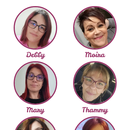
Debby
Moira
Mary
Thammy