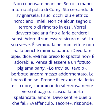
Non ci pensare neanche. Serro la mano
intorno al polso di Corey. Sta cercando di
svignarsela. I suoi occhi blu elettrico
incrociano i miei. Non c’è alcun segno di
terrore o di rimorso in essi. Vorrei
davvero baciarla fino a farle perdere i
sensi. Adoro il suo essere sicura di sé. La
sua verve. È seminuda nel mio letto e non
ha la benché minima paura. «Devo fare
pipì», dice. «Mi hai preso lo spazzolino?» È
adorabile. Pensa di essere a un fottuto
pigiama party. «Lo trovi sul tavolo»,
borbotto ancora mezzo addormentato. Le
libero il polso. Prende il lenzuolo dal letto
e si copre, camminando silenziosamente
verso il bagno. «Lascia la porta
spalancata, amore. Devo sentire quello
che fai.» «Vaffanculo, Tacone», risponde.