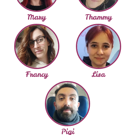
Mary
Thammy
Francy
Lisa
Pigi