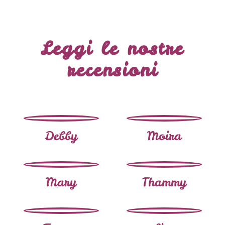
Leggi le nostre
recensioni
Debby
Moira
Mary
Thammy