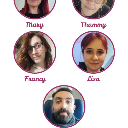
Mary
Thammy
Francy
Lisa