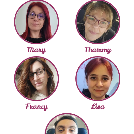
Mary
Thammy
Francy
Lisa