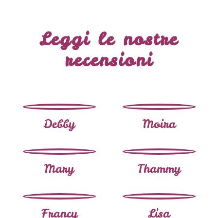
Leggi le nostre
recensioni
Debby
Moira
Mary
Thammy
Francy
Lisa