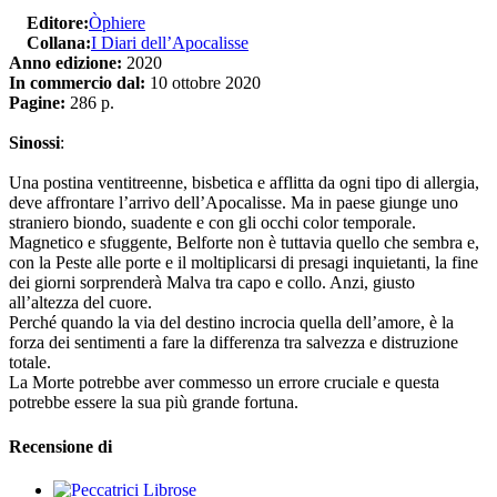
Editore:
Òphiere
Collana:
I Diari dell’Apocalisse
Anno edizione:
2020
In commercio dal:
10 ottobre 2020
Pagine:
286 p.
Sinossi
:
Una postina ventitreenne, bisbetica e afflitta da ogni tipo di allergia,
deve affrontare l’arrivo dell’Apocalisse. Ma in paese giunge uno
straniero biondo, suadente e con gli occhi color temporale.
Magnetico e sfuggente, Belforte non è tuttavia quello che sembra e,
con la Peste alle porte e il moltiplicarsi di presagi inquietanti, la fine
dei giorni sorprenderà Malva tra capo e collo. Anzi, giusto
all’altezza del cuore.
Perché quando la via del destino incrocia quella dell’amore, è la
forza dei sentimenti a fare la differenza tra salvezza e distruzione
totale.
La Morte potrebbe aver commesso un errore cruciale e questa
potrebbe essere la sua più grande fortuna.
Recensione di