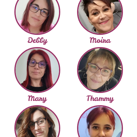
Debby
Moira
Mary
Thammy