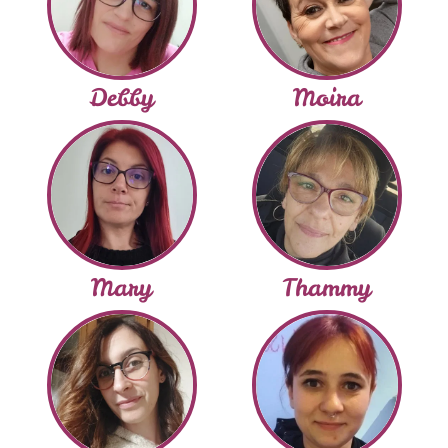
Debby
Moira
Mary
Thammy