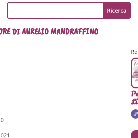
MORE DI AURELIO MANDRAFFINO
Re
Pe
Li
20
2021