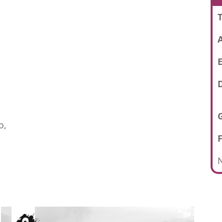
T
E
D
o,
N