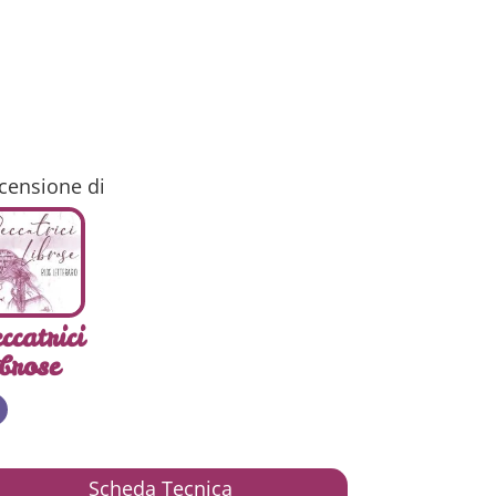
censione di
ccatrici
brose
Scheda Tecnica