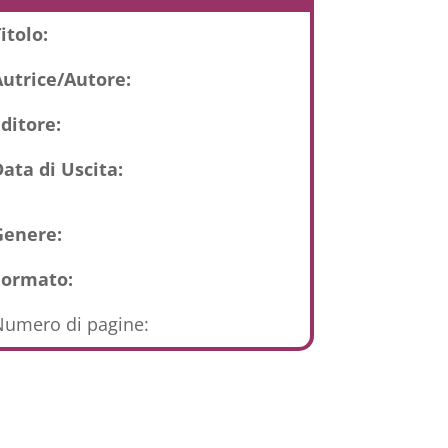
itolo:
Autrice/Autore:
ditore:
ata di Uscita:
Genere:
Formato:
umero di pagine: