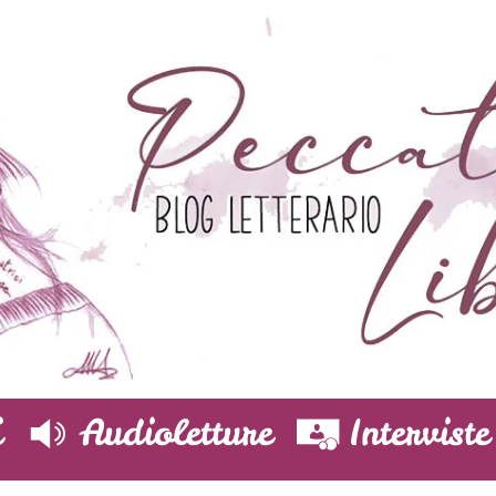
i
Audioletture
Interviste