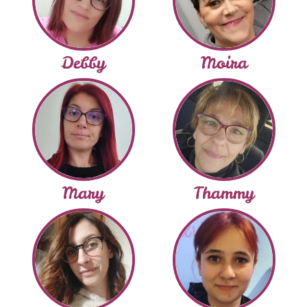
Debby
Moira
Mary
Thammy