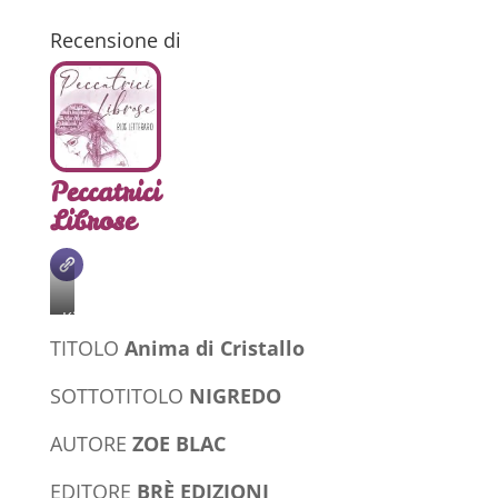
Recensione di
Peccatrici
Librose
Kinbaku.
TITOLO
Anima di Cristallo
Beautiful
young
SOTTOTITOLO
NIGREDO
model
posing
AUTORE
ZOE BLAC
tied
EDITORE
BRÈ EDIZIONI
with