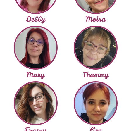
Debby
Moira
Mary
Thammy
Francy
Lisa