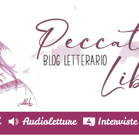
i
Audioletture
Interviste