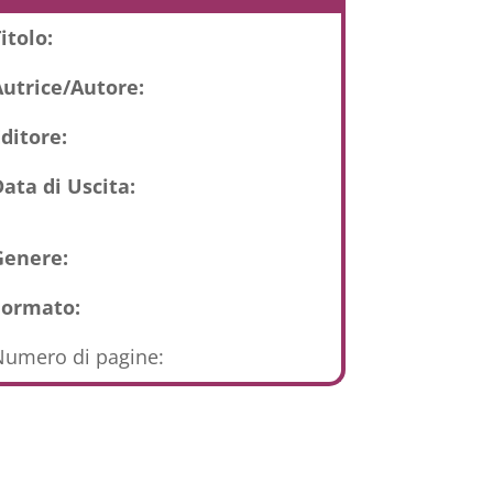
itolo:
Autrice/Autore:
ditore:
ata di Uscita:
Genere:
Formato:
umero di pagine: