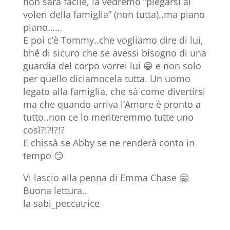
non sarà facile, la vedremo “piegarsi ai
voleri della famiglia” (non tutta)..ma piano
piano……
E poi c’è Tommy..che vogliamo dire di lui,
bhé di sicuro che se avessi bisogno di una
guardia del corpo vorrei lui 😁 e non solo
per quello diciamocela tutta. Un uomo
legato alla famiglia, che sà come divertirsi
ma che quando arriva l’Amore è pronto a
tutto..non ce lo meriteremmo tutte uno
così?!?!?!?
E chissà se Abby se ne renderà conto in
tempo 😏
Vi lascio alla penna di Emma Chase 🤗
Buona lettura..
la sabi_peccatrice