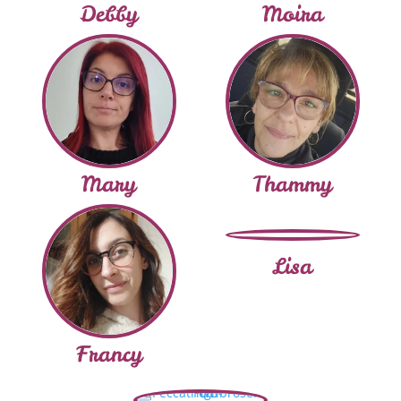
Debby
Moira
Mary
Thammy
Lisa
Francy