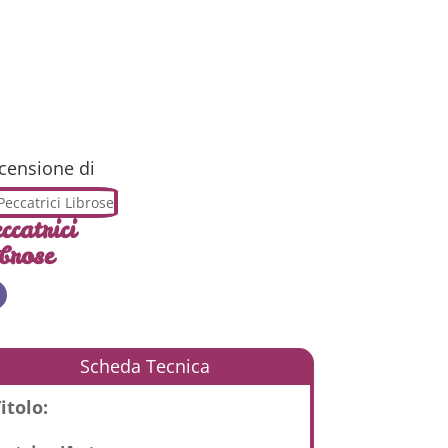
censione di
ccatrici
brose
Scheda Tecnica
itolo: