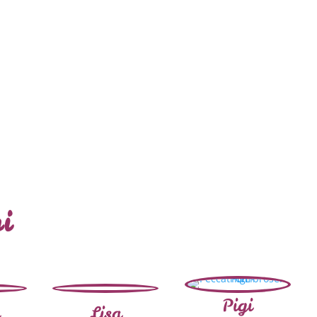
i
Pigi
Lisa