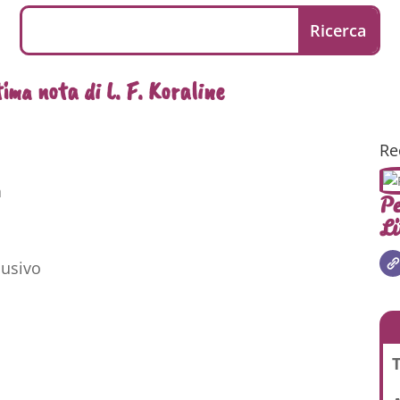
ima nota di L. F. Koraline
Re
a
Pe
Li
usivo
T