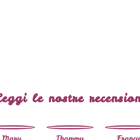
Leggi le nostre recension
Mary
Thammy
Francy