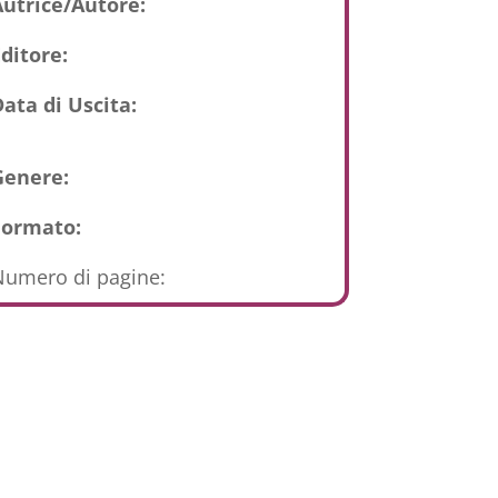
Autrice/Autore:
ditore:
ata di Uscita:
Genere:
Formato:
umero di pagine: