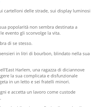
.
ui cartelloni delle strade, sui display luminosi
a sua popolarità non sembra destinata a
e evento gli sconvolge la vita.
bra di se stesso.
sieri in litri di bourbon, blindato nella sua
e dell’East Harlem, una ragazza di diciannove
ggere la sua complicata e disfunzionale
a in un letto e sei fratelli minori.
ogni e accetta un lavoro come custode
.