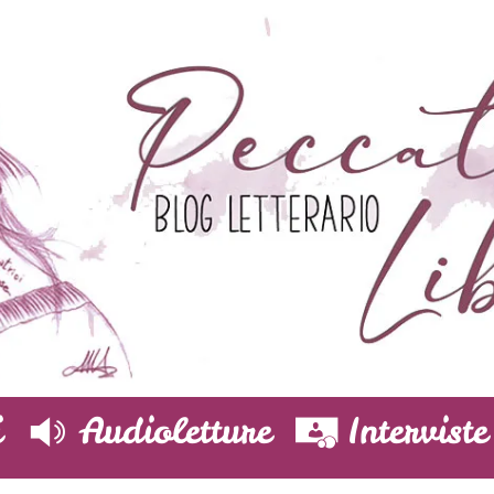
i
Audioletture
Interviste