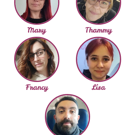
Mary
Thammy
Francy
Lisa