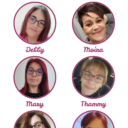
Debby
Moira
Mary
Thammy