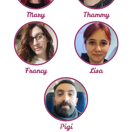
Mary
Thammy
Francy
Lisa
Pigi