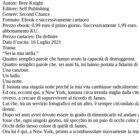
Autore: Bree Knight
Editore: Self Publishing
Genere: Second Chance
Formato: Ebook e successivamente cartaceo
Prezzo ebook: 0,99 euro il primo giorno. Successivamente 1,99 euro.
abbonamento KU.
Prezzo cartaceo: Da definire
Data d’uscita: 16 Luglio 2021
Trama:
“Sei la mia stella.”
Quattro semplici parole che hanno avuto la capacità di distruggermi.
Quattro semplici parole che, sei anni fa, mi hanno portata a fidarmi d
Una canzone.
Un ballo.
Una notte.
È bastata una singola notte perché la mia vita cambiasse radicalmente.
Ed ora, eccomi qui, a New York, lontana circa tremila miglia dalla citt
vivevo, a cercare di sopravvivere al ricordo di James.
Lui che, tra un servizio fotografico ed un altro, è sempre circondato da
donne.
Dopo sei anni avrei dovuto essere in grado di dimenticarlo ed andare 
fosse che, ogni singolo giorno, mi specchio in un paio di occhi color c
Occhi dello stesso colore di quelli di James.
Ora lui è qui, a New York, pronto a scombussolare nuovamente la mia