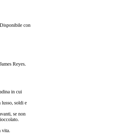
 Disponibile con
i James Reyes.
adina in cui
 lusso, soldi e
avanti, se non
ioccolato.
 vita.