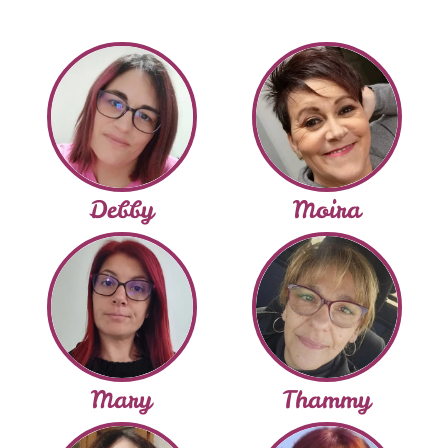
Debby
Moira
Mary
Thammy