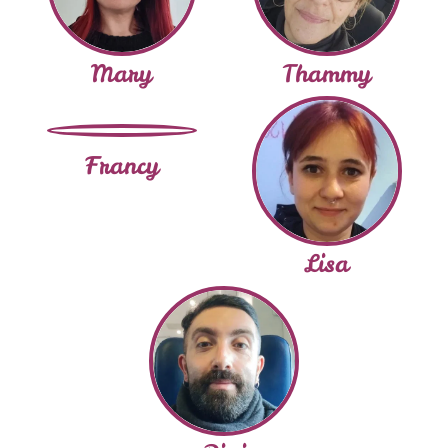
Mary
Thammy
Francy
Lisa